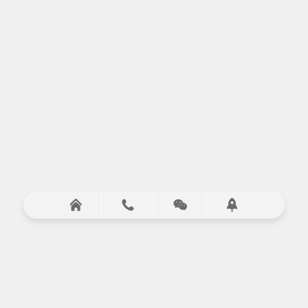



