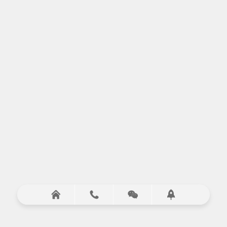



